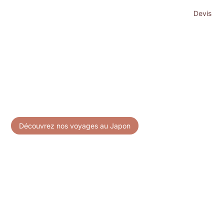
Devis
Accueil
>
Destination
Destination au
Japon
Découvrez nos voyages au Japon