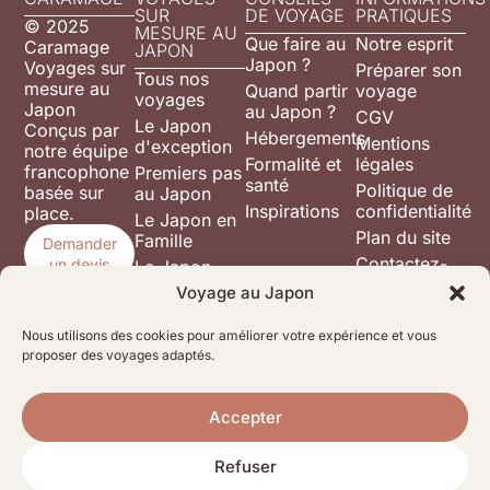
SUR
DE VOYAGE
PRATIQUES
© 2025
MESURE AU
Que faire au
Notre esprit
Caramage
JAPON
Japon ?
Voyages sur
Préparer son
Tous nos
mesure au
Quand partir
voyage
voyages
Japon
au Japon ?
CGV
Le Japon
Conçus par
Hébergements
Mentions
d'exception
notre équipe
Formalité et
légales
francophone
Premiers pas
santé
Politique de
basée sur
au Japon
Inspirations
confidentialité
place.
Le Japon en
Plan du site
Famille
Demander
Contactez-
un devis
Le Japon
nous
sous les
Voyage au Japon
cerisiers
Le Japon au
Nous utilisons des cookies pour améliorer votre expérience et vous
naturel
proposer des voyages adaptés.
Magie du
Japon en
Accepter
Hiver
City trip
Refuser
Tokyo