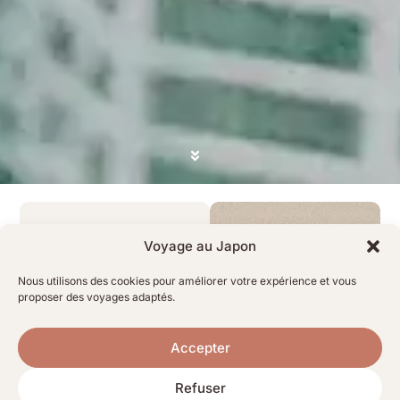
Une certaine idée
Voyage au Japon
du voyage
Nous utilisons des cookies pour améliorer votre expérience et vous
Caramage est née d’un
proposer des voyages adaptés.
constat : voyager loin ne
devrait jamais rimer avec
Accepter
standardisation ni mise en
scène. Nous croyons aux
Refuser
voyages qui ont du sens.