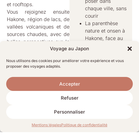
et rooftops.
chaque ville, sans
Vous rejoignez ensuite
courir
Hakone, région de lacs, de
La parenthèse
vallées volcaniques et de
nature et onsen à
sources chaudes, avec de
Hakone, face au
belles perspectives sur le
Mont Fuji
Voyage au Japon
Mont Fuji lorsque la météo
Kyoto : temples,
le permet. C’est le moment
jardins zen, ruelles
Nous utilisons des cookies pour améliorer votre expérience et vous
onsen du voyage, avec la
proposer des voyages adaptés.
historiques et
possibilité de dormir en
artisanat
ryokan pour une
À propos du prix
Accepter
expérience très japonaise.
La suite se déroule à
Refuser
Kyoto, cœur culturel du
Japon : temples classés,
avec
Personnaliser
pavillons d’or, forêts de
Lucie votre
L’essentiel du Japon
bambous, maisons de thé,
Contacter l’agence locale
contact
Mentions légales
Politique de confidentialité
artisans et ruelles pavées.
Spécialiste des
Lire la suite