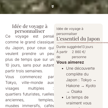
Idée de voyage à
Idée de voyage à
personnaliser
personnaliser
Ce voyage est pensé
L’essentiel du Japon
comme le grand classique
Durée suggérée
13 jours
du Japon, pour ceux qui
À partir
2 860 €
/
veulent prendre un peu
de
personne
plus de temps que sur un
Vous aimerez
10 jours, sans pour autant
Une découverte
partir trois semaines.
complète du
Vous commencez par
Japon : Tokyo →
Tokyo, ville-monde aux
Hakone → Kyoto
visages multiples :
→ Osaka
quartiers futuristes, ruelles
Le temps de
anciennes, temples,
vraiment vous
musées immersifs, cafés
poser dans