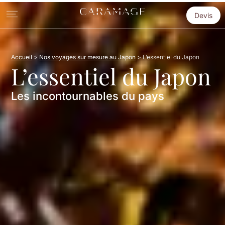
Devis
Accueil
>
Nos voyages sur mesure au Japon
>
L’essentiel du Japon
L’essentiel du Japon
Les incontournables du pays