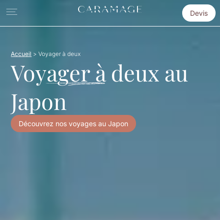
Devis
Accueil
>
Voyager à deux
Voyager à deux au
Japon
Découvrez nos voyages au Japon