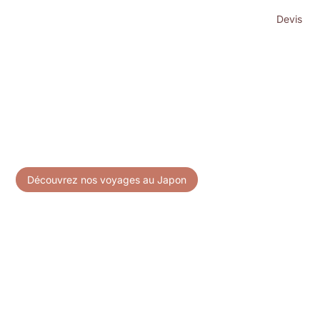
Devis
Accueil
>
Archives for Anne Thomas
Anne Thomas
au
Japon
Découvrez nos voyages au Japon